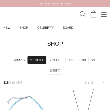
SEASON OFF SALE ~ 80%
NEW
SHOP
CELEBRITY
BOARD
SHOP
EARRING
NECKLACE
BRACELET
RING
HAIR
SALE
당일출고
118
개의 상품