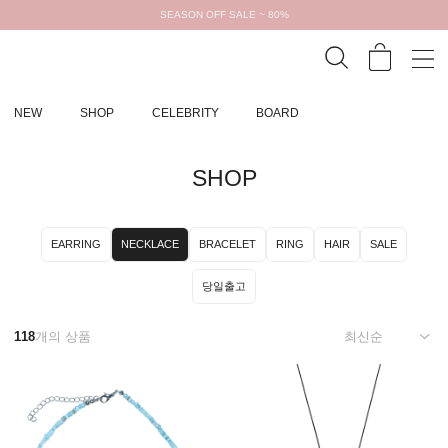
SEASON OFF SALE ~ 80%
NEW
SHOP
CELEBRITY
BOARD
SHOP
EARRING
NECKLACE
BRACELET
RING
HAIR
SALE
당일출고
118
개의 상품