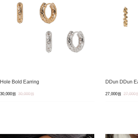
Hole Bold Earring
DDun DDun Ea
30,000원
30,000원
27,000원
27,000