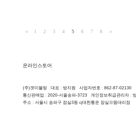
1
2
3
4
5
6
7
8
<<
>>
온라인스토어
(주)겟미블링 대표 : 방지원 사업자번호 : 862-87-02130
통신판매업 : 2020-서울송파-3723 개인정보취급관리자 : 방지원 
주소 : 서울시 송파구 잠실3동 cj대한통운 잠실으뜸대리점