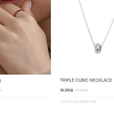
g
TRIPLE CUBIC NECKLACE
원
39,200원
49,000원
신도현,이선빈,장원영 착용