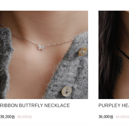
RIBBON BUTTRFLY NECKLACE
PURPLEY HE
39,200원
49,000원
36,000원
45,000