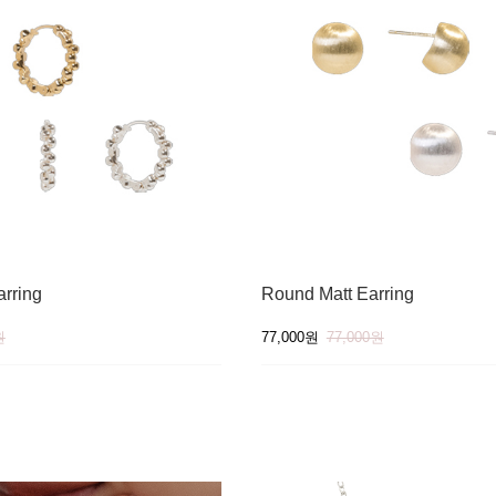
rring
Round Matt Earring
원
77,000원
77,000원